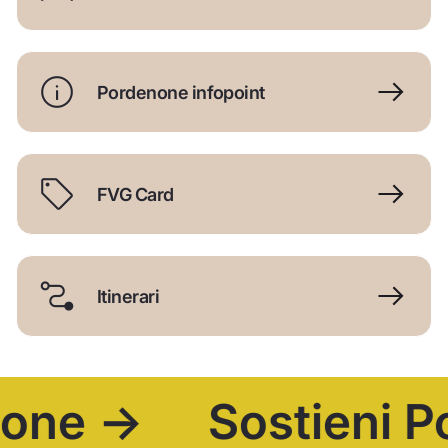
Pordenone infopoint
FVG Card
Itinerari
Sostieni Pordenon